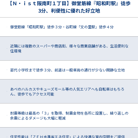
【Ｎ・ｉｓｔ阪南町１丁目】御堂筋線『昭和町駅』徒歩
N・istチャンネル
3分、利便性に優れた好立地
スタッフブログ
御堂筋線「昭和町駅」徒歩３分・谷町線「文の里駅」徒歩４分
1
採用情報
近隣には複数のスーパーや商店街、様々な商業店舗がある、生活便利な
2
住環境
常設モデルハウス見学予約
苗代小学校まで徒歩３分、前道は一般車両の通行が少ない閑静な立地
お問い合わせ・資料請求
3
あべのハルカスやキューズモール等の人気エリアへも自転車はもちろ
サイトマップ
4
ん、徒歩でもアクセス可能
プライバシーポリシー
耐震等級は最高の「３」を取得、制震金物を各所に設置し、繰り返しの
5
余震によるダメージも大幅に軽減
常設モデルハウス見学
住宅性能は「ＺＥＨ水準省エネ住宅」による快適な室内空間をご提供
6