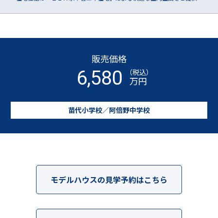
お問い合わせ・資料請求
06-6623-7021
TEL
販売価格
営業時間／9:00〜18:00（毎週水曜、第1.3.5火曜定休日）
6,580
（税込）
土・日・祝日も休まず営業しております。
万円
苗代小学校／阿倍野中学校
モデルハウスの見学予約はこちら