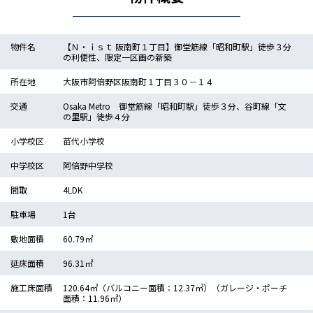
物件名
【Ｎ・ｉｓｔ 阪南町１丁目】御堂筋線「昭和町駅」徒歩３分
の利便性、限定一区画の新築
所在地
大阪市阿倍野区阪南町１丁目３０－１４
交通
Osaka Metro 御堂筋線「昭和町駅」徒歩３分、谷町線「文
の里駅」徒歩４分
小学校区
苗代小学校
中学校区
阿倍野中学校
間取
4LDK
駐車場
1台
敷地面積
60.79㎡
延床面積
96.31㎡
施工床面積
120.64㎡（バルコニー面積：12.37㎡）（ガレージ・ポーチ
面積：11.96㎡）