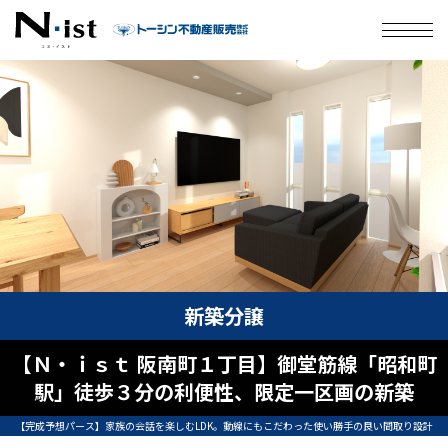
会社案内
Ｎ・istについて
サービス
住宅性能
施工事例
新築分譲
【Ｎ・ｉｓｔ 阪南町１丁目】御堂筋線「昭和町
お客様の声
駅」徒歩３分の利便性、限定一区画の新築
N・istのブランド広告
【完成予想パース】家族の会話を楽しむLDK。動線にもこだわった使い勝手の良い間取り設計