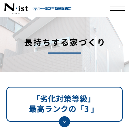
会社案内
Ｎ・istについて
サービス
住宅性能
施工事例
お客様の声
N・istのブランド広告