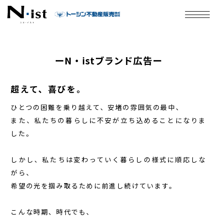
会社案内
ーN・istブランド広告ー
Ｎ・istについて
超えて、喜びを。
サービス
ひとつの困難を乗り越えて、安堵の雰囲気の最中、
また、私たちの暮らしに不安が立ち込めることになりま
住宅性能
した。
施工事例
しかし、私たちは変わっていく暮らしの様式に順応しな
がら、
お客様の声
希望の光を掴み取るために前進し続けています。
N・istのブランド広告
こんな時期、時代でも、