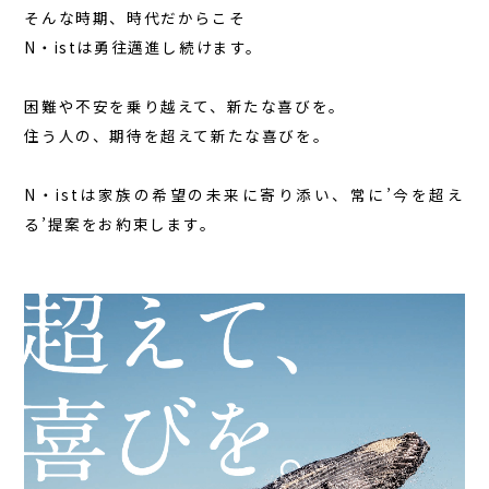
そんな時期、時代だからこそ
N・istチャンネル
N・istは勇往邁進し続けます。
スタッフブログ
困難や不安を乗り越えて、新たな喜びを。
採用情報
住う人の、期待を超えて新たな喜びを。
常設モデルハウス見学予約
N・istは家族の希望の未来に寄り添い、常に’今を超え
る’提案をお約束します。
お問い合わせ・資料請求
サイトマップ
プライバシーポリシー
常設モデルハウス見学